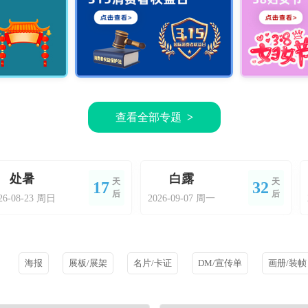
查看全部专题
>
处暑
白露
天
天
17
32
后
后
26-08-23 周日
2026-09-07 周一
海报
展板/展架
名片/卡证
DM/宣传单
画册/装帧