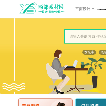
西
部
平面设计
素
材
网
-
海
量
设
计
素
发光字
黑
材
模
板
免
费
下
载