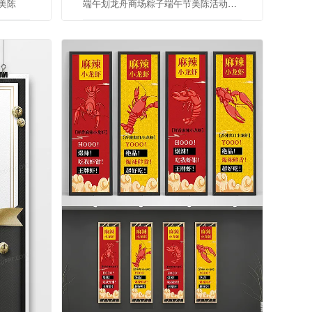
美陈
端午划龙舟商场粽子端午节美陈活动美陈