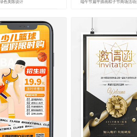
绿色美陈设计
端午节扁平插画粽子节商场活动