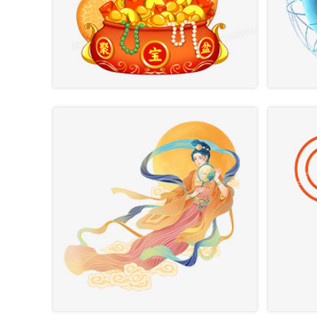
助听器试听易拉宝展架
自助烧