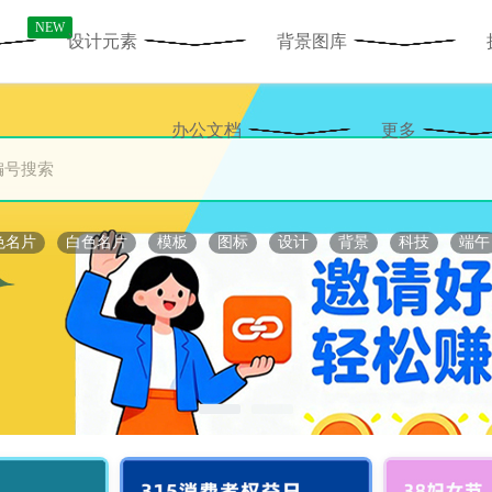
NEW
设计元素
背景图库
办公文档
更多
色名片
白色名片
模板
图标
设计
背景
科技
端午