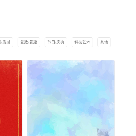
理/质感
党政/党建
节日/庆典
科技艺术
其他