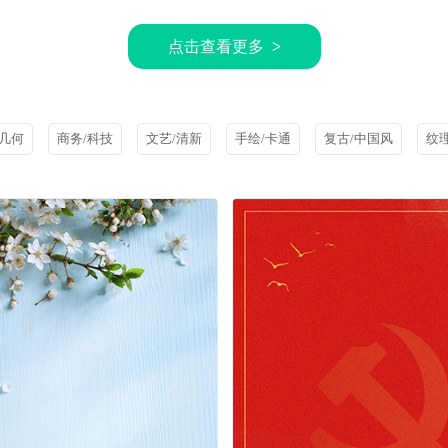
点击查看更多
>
/几何
商务/科技
文艺/清新
手绘/卡通
复古/中国风
纹