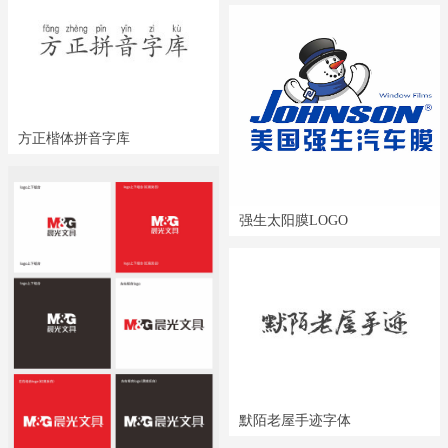
方正楷体拼音字库
强生太阳膜LOGO
默陌老屋手迹字体