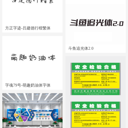
方正字迹-吕建德行楷繁体
斗鱼追光体2.0
字魂79号-萌趣奶油体字体